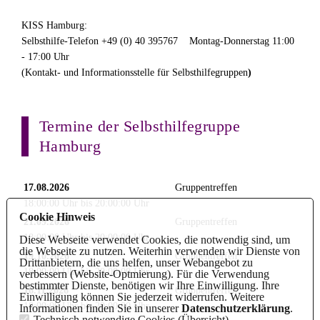
KISS Hamburg:
Selbsthilfe-Telefon +49 (0) 40 395767 Montag-Donnerstag 11:00
- 17:00 Uhr
(Kontakt- und Informationsstelle für Selbsthilfegruppen
)
Termine der Selbsthilfegruppe
Hamburg
17.08.2026
Gruppentreffen
18:00:00 Uhr bis 20:00:00 Uhr
Cookie Hinweis
21.09.2026
Gruppentreffen
18:00:00 Uhr bis 20:00:00 Uhr
Diese Webseite verwendet Cookies, die notwendig sind, um
die Webseite zu nutzen. Weiterhin verwenden wir Dienste von
19.10.2026
Gruppentreffen
Drittanbietern, die uns helfen, unser Webangebot zu
18:00:00 Uhr bis 20:00:00 Uhr
verbessern (Website-Optmierung). Für die Verwendung
bestimmter Dienste, benötigen wir Ihre Einwilligung. Ihre
16.11.2026
Gruppentreffen
Einwilligung können Sie jederzeit widerrufen. Weitere
18:00:00 Uhr bis 20:00:00 Uhr
Informationen finden Sie in unserer
Datenschutzerklärung
.
Technisch notwendige Cookies (
Übersicht
)