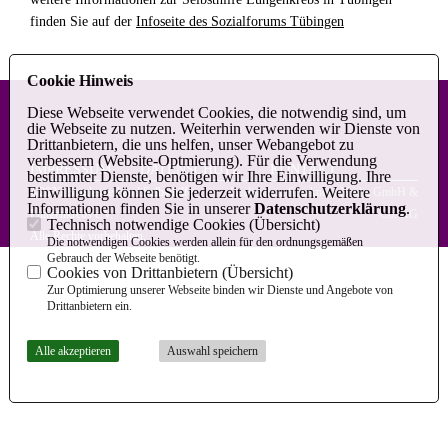
finden Sie auf der
Infoseite des Sozialforums Tübingen
Cookie Hinweis
Diese Webseite verwendet Cookies, die notwendig sind, um
die Webseite zu nutzen. Weiterhin verwenden wir Dienste von
Drittanbietern, die uns helfen, unser Webangebot zu
verbessern (Website-Optmierung). Für die Verwendung
IMPRESSUM
DATENSCHUTZ
KONTAKT
bestimmter Dienste, benötigen wir Ihre Einwilligung. Ihre
Einwilligung können Sie jederzeit widerrufen. Weitere
©2026 Bundesverband Selbsthilfe
Realisation: Sharkness Media GmbH &
Informationen finden Sie in unserer
Datenschutzerklärung
.
Lungenkrebs e.V.
Co. KG
Technisch notwendige Cookies (
Übersicht
)
Alle Rechte vorbehalten.
Die notwendigen Cookies werden allein für den ordnungsgemäßen
Gebrauch der Webseite benötigt.
Cookies von Drittanbietern (
Übersicht
)
Zur Optimierung unserer Webseite binden wir Dienste und Angebote von
Drittanbietern ein.
Alle akzeptieren
Auswahl speichern