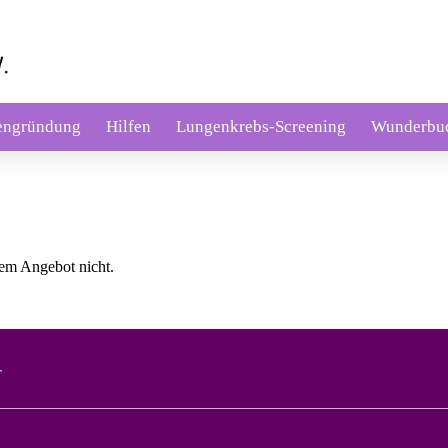
engründung
Hilfen
Lungenkrebs-Screening
Wunderbu
erem Angebot nicht.
T