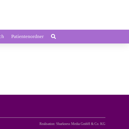
ch
Patientenordner
Realisation: Sharkness Media GmbH & Co. KG