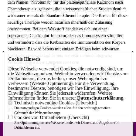
dem Namen "Nivolumab" für das plattenepitheliale Karzinom nach
Chemotherapie zugelassen, die in wissenschaftlichen Studien deutlich
wirksamer war als die Standard-Chemotherapie. Die Kosten für diese
neuartige Therapie werden natürlich innerhalb der Zulassung
übernommen. Bei dem Wirkstoff handelt es sich um einen
sogenannten Checkpoint-Inhibator, der das Immunsystem stimuliert
und verhindert, dass die Krebszellen die Immunreaktion des Körpers
blockieren. Es wird bereits mit einigen Erfolgen beim schwarzen
Hautkrebs eingesetzt und ist nun der erste immunbiologische
Cookie Hinweis
Wirkstoff gegen diese Lungenkrebs-Form.
Diese Webseite verwendet Cookies, die notwendig sind, um
die Webseite zu nutzen. Weiterhin verwenden wir Dienste von
Quellen: Mitteilung des Klinikums Essen, JaVita der AOK 4/2015
Drittanbietern, die uns helfen, unser Webangebot zu
verbessern (Website-Optmierung). Für die Verwendung
bestimmter Dienste, benötigen wir Ihre Einwilligung. Ihre
wk.2015
Einwilligung können Sie jederzeit widerrufen. Weitere
Informationen finden Sie in unserer
Datenschutzerklärung
.
Technisch notwendige Cookies (
Übersicht
)
Die notwendigen Cookies werden allein für den ordnungsgemäßen
02.12.2015
Gebrauch der Webseite benötigt.
Cookies von Drittanbietern (
Übersicht
)
Zur Optimierung unserer Webseite binden wir Dienste und Angebote von
Drittanbietern ein.