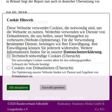
in Brüssel liegt der Report nun auch in deutscher Übersetzung vor.
04.05.2018
Cookie Hinweis
christian schmitt-plank
Diese Webseite verwendet Cookies, die notwendig sind, um
die Webseite zu nutzen. Weiterhin verwenden wir Dienste von
Drittanbietern, die uns helfen, unser Webangebot zu
verbessern (Website-Optmierung). Für die Verwendung
bestimmter Dienste, benötigen wir Ihre Einwilligung. Ihre
Informationen
Einwilligung können Sie jederzeit widerrufen. Weitere
Informationen finden Sie in unserer
Datenschutzerklärung
.
2. LUCE REPORT
Technisch notwendige Cookies (
Übersicht
)
Die notwendigen Cookies werden allein für den ordnungsgemäßen
Gebrauch der Webseite benötigt.
Cookies von Drittanbietern (
Übersicht
)
Zur Optimierung unserer Webseite binden wir Dienste und Angebote von
Drittanbietern ein.
Alle akzeptieren
Auswahl speichern
IMPRESSUM
DATENSCHUTZ
KONTAKT
©2026 Bundesverband Selbsthilfe
Realisation: Sharkness Media GmbH &
Lungenkrebs e.V.
Co. KG