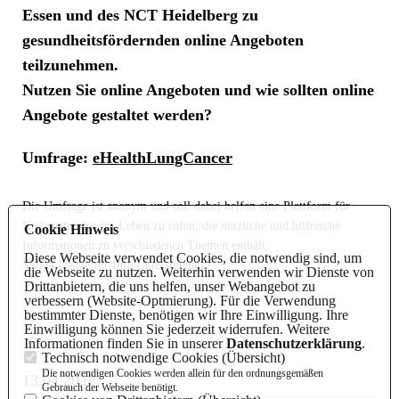
Essen und des NCT Heidelberg zu
gesundheitsfördernden online Angeboten
teilzunehmen.
Nutzen Sie online Angeboten und wie sollten online
Angebote gestaltet werden?
Umfrage:
eHealthLungCancer
Die Umfrage ist anonym und soll dabei helfen eine Plattform für
Krebspatienten ins Leben zu rufen, die nützliche und hilfreiche
Cookie Hinweis
Informationen zu verschiedenen Themen enthält.
Diese Webseite verwendet Cookies, die notwendig sind, um
Vielen Danke für Ihre Unterstützung!
die Webseite zu nutzen. Weiterhin verwenden wir Dienste von
Drittanbietern, die uns helfen, unser Webangebot zu
verbessern (Website-Optmierung). Für die Verwendung
bestimmter Dienste, benötigen wir Ihre Einwilligung. Ihre
Einwilligung können Sie jederzeit widerrufen. Weitere
Informationen finden Sie in unserer
Datenschutzerklärung
.
Technisch notwendige Cookies (
Übersicht
)
Die notwendigen Cookies werden allein für den ordnungsgemäßen
13.04.2022
Gebrauch der Webseite benötigt.