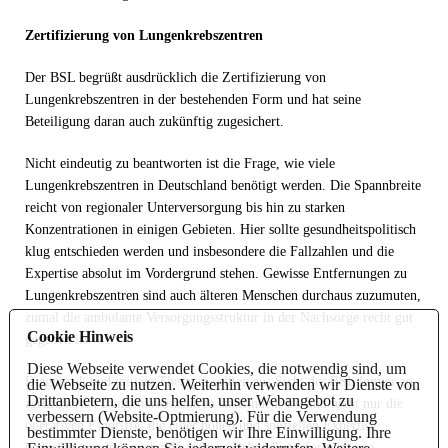
Zertifizierung von Lungenkrebszentren
Der BSL begrüßt ausdrücklich die Zertifizierung von
Lungenkrebszentren in der bestehenden Form und hat seine
Beteiligung daran auch zukünftig zugesichert.
Nicht eindeutig zu beantworten ist die Frage, wie viele
Lungenkrebszentren in Deutschland benötigt werden. Die Spannbreite
reicht von regionaler Unterversorgung bis hin zu starken
Konzentrationen in einigen Gebieten. Hier sollte gesundheitspolitisch
klug entschieden werden und insbesondere die Fallzahlen und die
Expertise absolut im Vordergrund stehen. Gewisse Entfernungen zu
Lungenkrebszentren sind auch älteren Menschen durchaus zuzumuten,
zumal die ambulante Versorgungsstruktur in der Nachsorge recht gut
Cookie Hinweis
gegeben ist.
Diese Webseite verwendet Cookies, die notwendig sind, um
Diagnostik und initiale Therapie sollten aus Sicht des BSL immer an
die Webseite zu nutzen. Weiterhin verwenden wir Dienste von
Drittanbietern, die uns helfen, unser Webangebot zu
zertifizierten Lungenkrebszentren stattfinden. Es sind nicht nur die
verbessern (Website-Optmierung). Für die Verwendung
operativen Eingriffe, die einer hohen und speziellen Expertise
bestimmter Dienste, benötigen wir Ihre Einwilligung. Ihre
bedürfen, sondern auch alle anderen Behandlungsformen, wie