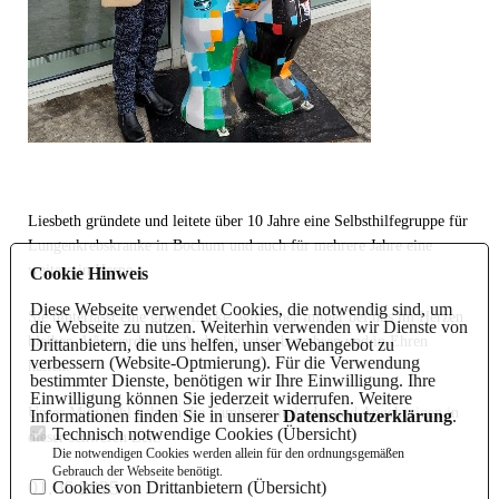
Liesbeth gründete und leitete über 10 Jahre eine Selbsthilfegruppe für
Lungenkrebskranke in Bochum und auch für mehrere Jahre eine
weitere in Herne.
Cookie Hinweis
Diese Webseite verwendet Cookies, die notwendig sind, um
Sie hinterlässt eine große Lücke, wird aber immer bei uns im Herzen
die Webseite zu nutzen. Weiterhin verwenden wir Dienste von
bleiben. Wir werden ihr Andenken stets bewahren und in Ehren
Drittanbietern, die uns helfen, unser Webangebot zu
verbessern (Website-Optmierung). Für die Verwendung
halten.
bestimmter Dienste, benötigen wir Ihre Einwilligung. Ihre
Einwilligung können Sie jederzeit widerrufen. Weitere
Unser Mitgefühl geht an die Familienmitglieder und Angehörigen in
Informationen finden Sie in unserer
Datenschutzerklärung
.
Technisch notwendige Cookies (
Übersicht
)
dieser schweren Zeit.
Die notwendigen Cookies werden allein für den ordnungsgemäßen
Gebrauch der Webseite benötigt.
01.06.2025
Cookies von Drittanbietern (
Übersicht
)